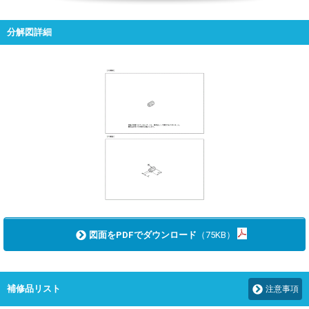
分解図詳細
図面をPDFでダウンロード
（75KB）
補修品リスト
注意事項