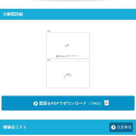
分解図詳細
図面をPDFでダウンロード
（74KB）
補修品リスト
注意事項