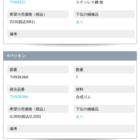
TH66621
ステンレス鋼 他
希望小売価格（税込）
下位の補修品
\510(税込\561)
あり
備考
Yパッキン
図番
数量
TH93636H
1
発注品番
材料
TH93636H
合成ゴム
希望小売価格（税込）
下位の補修品
\2,000(税込\2,200)
あり
備考