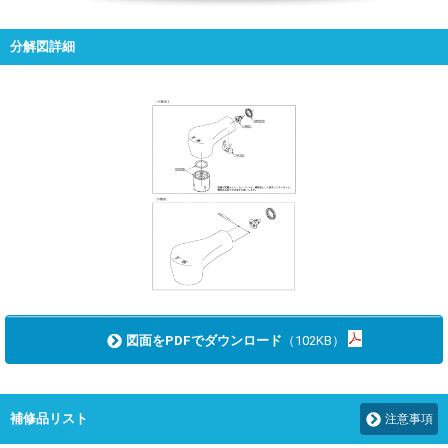
分解図詳細
図面をPDFでダウンロード
（102KB）
補修品リスト
注意事項