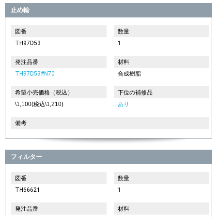
止め輪
図番
数量
TH97D53
1
発注品番
材料
TH97D53#N70
合成樹脂
希望小売価格（税込）
下位の補修品
\1,100(税込\1,210)
あり
備考
フィルター
図番
数量
TH66621
1
発注品番
材料