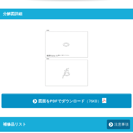
分解図詳細
図面をPDFでダウンロード
（76KB）
補修品リスト
注意事項