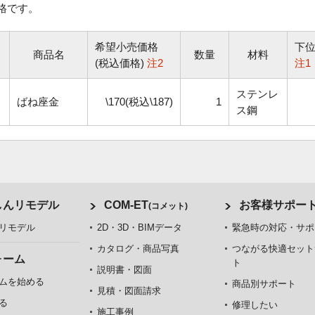
格です。
希望小売価格
下
商品名
数量
材料
(税込価格)
注2
注1
ステンレ
ばね座金
\170(税込\187)
1
ス鋼
しんリモデル
COM-ET
お客様サポー
(コメット)
リモデル
2D・3D・BIMデータ
緊急時の対応・サポ
カタログ・商品写真
つながる快適セット
ォーム
ト
説明書・図面
ムを始める
商品別サポート
見積・図面請求
る
修理したい
施工事例