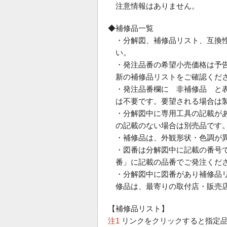
注意情報はありません。
◆補修品一覧
・分解図、補修品リスト、互換
い。
・発注品番の希望小売価格は予
新の補修品リストをご確認くだ
・発注品番欄に 非補修品 と
は不要です。要望される場合は
・分解図中に専用工具の記載が
の記載のない場合は別売品です
・補修品は、外観形状・色調が
・図番は分解図中に記載の番号で
番」に記載の品番でご発注くだ
・分解図中に図番があり補修品
修品は、最寄りの取付店・販売
【補修品リスト】
注1
リンクをクリックすると指定品