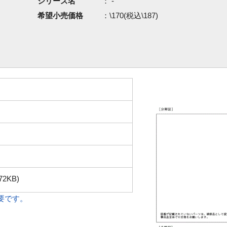
シリーズ名
： -
希望小売価格
：\170(税込\187)
72KB)
必要です。