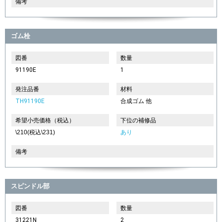
備考
ゴム栓
図番
数量
91190E
1
発注品番
材料
TH91190E
合成ゴム 他
希望小売価格（税込）
下位の補修品
\210(税込\231)
あり
備考
スピンドル部
図番
数量
31221N
2