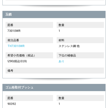
玉鎖
図番
数量
73010WR
1
発注品番
材料
TH73010WR
ステンレス鋼 他
希望小売価格（税込）
下位の補修品
\290(税込\319)
あり
備考
ゴム栓取付ブッシュ
図番
数量
90392
1