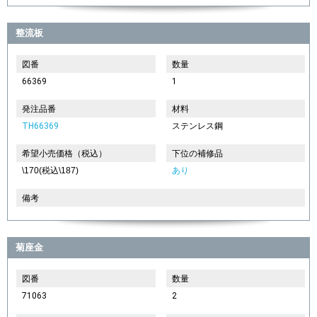
整流板
図番
数量
66369
1
発注品番
材料
TH66369
ステンレス鋼
希望小売価格（税込）
下位の補修品
\170(税込\187)
あり
備考
菊座金
図番
数量
71063
2