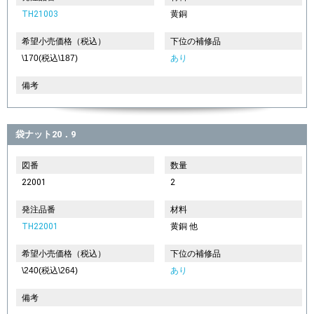
TH21003
黄銅
希望小売価格（税込）
下位の補修品
\170(税込\187)
あり
備考
袋ナット20．9
図番
数量
22001
2
発注品番
材料
TH22001
黄銅 他
希望小売価格（税込）
下位の補修品
\240(税込\264)
あり
備考