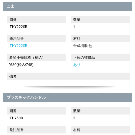
こま
図番
数量
THY222SR
1
発注品番
材料
THY222SR
合成樹脂 他
希望小売価格（税込）
下位の補修品
\680(税込\748)
あり
備考
プラスチックハンドル
図番
数量
THY588
2
発注品番
材料