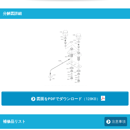
分解図詳細
図面をPDFでダウンロード
（128KB）
補修品リスト
注意事項