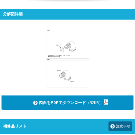
分解図詳細
図面をPDFでダウンロード
（92KB）
補修品リスト
注意事項