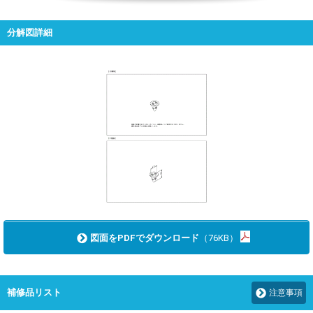
分解図詳細
図面をPDFでダウンロード
（76KB）
補修品リスト
注意事項