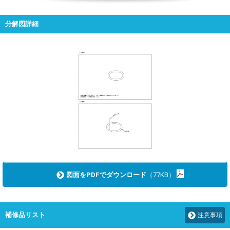
分解図詳細
図面をPDFでダウンロード
（77KB）
補修品リスト
注意事項