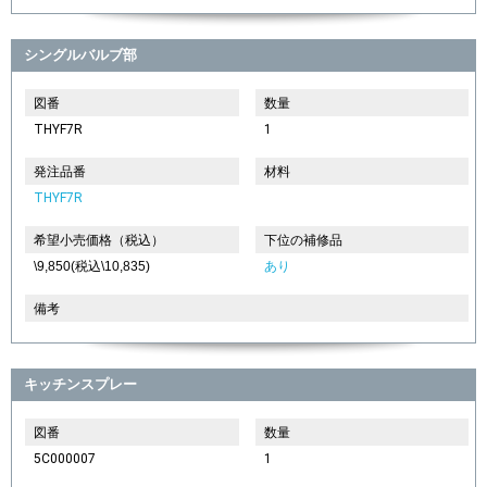
シングルバルブ部
図番
数量
THYF7R
1
発注品番
材料
THYF7R
希望小売価格（税込）
下位の補修品
\9,850(税込\10,835)
あり
備考
キッチンスプレー
図番
数量
5C000007
1