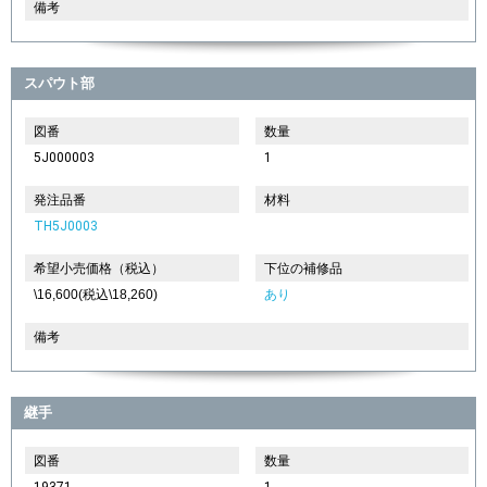
備考
スパウト部
図番
数量
5J000003
1
発注品番
材料
TH5J0003
希望小売価格（税込）
下位の補修品
\16,600(税込\18,260)
あり
備考
継手
図番
数量
19371
1