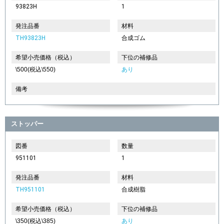
93823H
1
発注品番
材料
TH93823H
合成ゴム
希望小売価格（税込）
下位の補修品
\500(税込\550)
あり
備考
ストッパー
図番
数量
951101
1
発注品番
材料
TH951101
合成樹脂
希望小売価格（税込）
下位の補修品
\350(税込\385)
あり