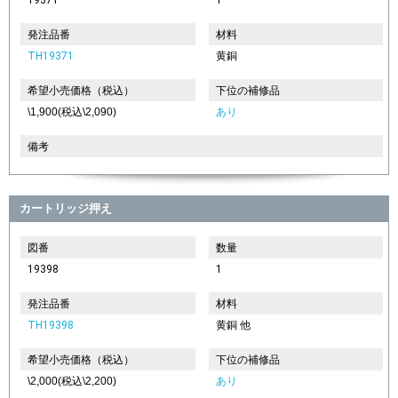
発注品番
材料
TH19371
黄銅
希望小売価格（税込）
下位の補修品
\1,900(税込\2,090)
あり
備考
カートリッジ押え
図番
数量
19398
1
発注品番
材料
TH19398
黄銅 他
希望小売価格（税込）
下位の補修品
\2,000(税込\2,200)
あり