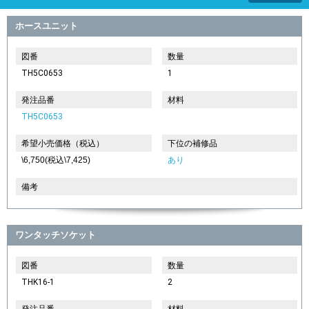
ホースユニット
図番
数量
TH5C0653
1
発注品番
材料
TH5C0653
希望小売価格（税込）
下位の補修品
\6,750(税込\7,425)
あり
備考
ワンタッチソケット
図番
数量
THK16-1
2
発注品番
材料