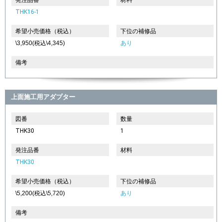
THK16-1
希望小売価格（税込）
下位の補修品
\3,950(税込\4,345)
あり
備考
上面施工用アダプター
図番
数量
THK30
1
発注品番
材料
THK30
希望小売価格（税込）
下位の補修品
\5,200(税込\5,720)
あり
備考