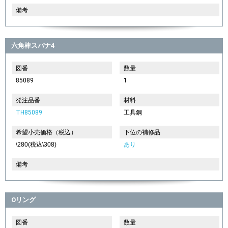
備考
六角棒スパナ4
図番
数量
85089
1
発注品番
材料
TH85089
工具鋼
希望小売価格（税込）
下位の補修品
\280(税込\308)
あり
備考
Oリング
図番
数量