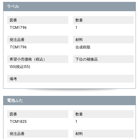
ラベル
図番
数量
TCM1796
1
発注品番
材料
TCM1796
合成樹脂
希望小売価格（税込）
下位の補修品
\50(税込\55)
備考
電池ふた
図番
数量
TCM1825
1
発注品番
材料