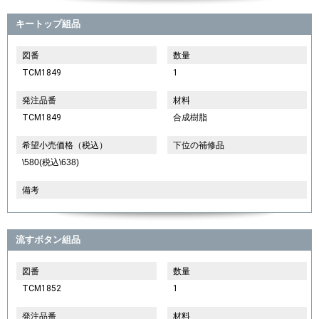
キートップ組品
図番
数量
TCM1849
1
発注品番
材料
TCM1849
合成樹脂
希望小売価格（税込）
下位の補修品
\580(税込\638)
備考
流すボタン組品
図番
数量
TCM1852
1
発注品番
材料