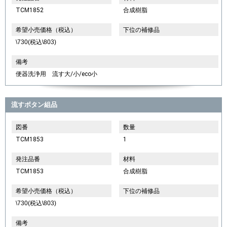
TCM1852
合成樹脂
希望小売価格（税込）
下位の補修品
\730(税込\803)
備考
便器洗浄用 流す大/小/eco小
流すボタン組品
図番
数量
TCM1853
1
発注品番
材料
TCM1853
合成樹脂
希望小売価格（税込）
下位の補修品
\730(税込\803)
備考