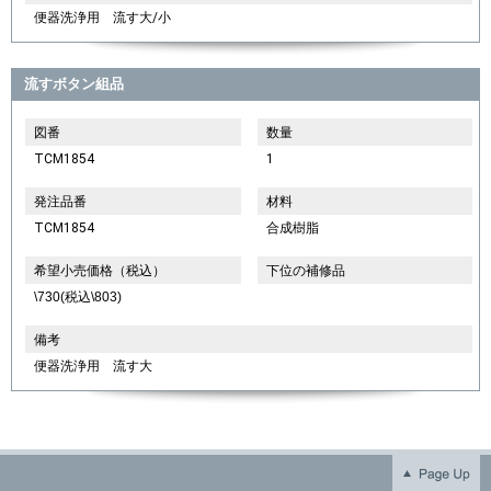
便器洗浄用 流す大/小
流すボタン組品
図番
数量
TCM1854
1
発注品番
材料
TCM1854
合成樹脂
希望小売価格（税込）
下位の補修品
\730(税込\803)
備考
便器洗浄用 流す大