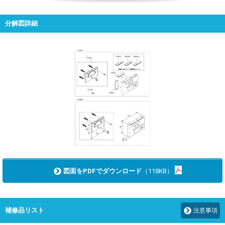
分解図詳細
図面をPDFでダウンロード
（118KB）
補修品リスト
注意事項