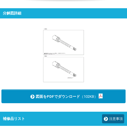
分解図詳細
図面をPDFでダウンロード
（102KB）
補修品リスト
注意事項