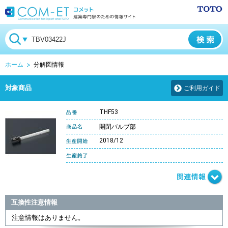
ホーム
分解図情報
対象商品
ご利用ガイド
THF53
開閉バルブ部
2018/12
互換性注意情報
注意情報はありません。