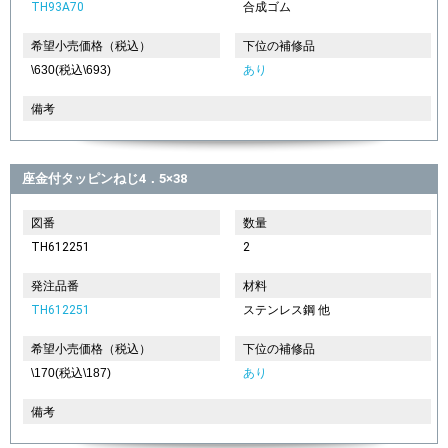
TH93A70
合成ゴム
希望小売価格（税込）
下位の補修品
\630(税込\693)
あり
備考
座金付タッピンねじ4．5×38
図番
数量
TH612251
2
発注品番
材料
TH612251
ステンレス鋼 他
希望小売価格（税込）
下位の補修品
\170(税込\187)
あり
備考