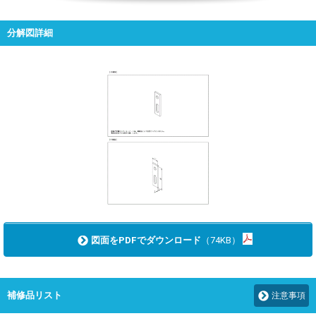
分解図詳細
図面をPDFでダウンロード
（74KB）
補修品リスト
注意事項