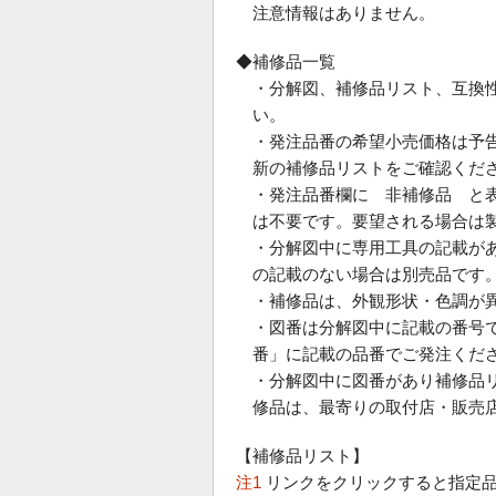
注意情報はありません。
◆補修品一覧
・分解図、補修品リスト、互換
い。
・発注品番の希望小売価格は予
新の補修品リストをご確認くだ
・発注品番欄に 非補修品 と
は不要です。要望される場合は
・分解図中に専用工具の記載が
の記載のない場合は別売品です
・補修品は、外観形状・色調が
・図番は分解図中に記載の番号で
番」に記載の品番でご発注くだ
・分解図中に図番があり補修品
修品は、最寄りの取付店・販売
【補修品リスト】
注1
リンクをクリックすると指定品