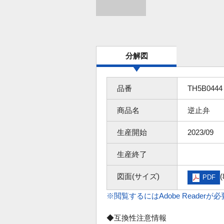
分解図
品番
TH5B0444
商品名
逆止弁
生産開始
2023/09
生産終了
図面(サイズ)
(
PDF
※閲覧するにはAdobe Readerが
◆互換性注意情報