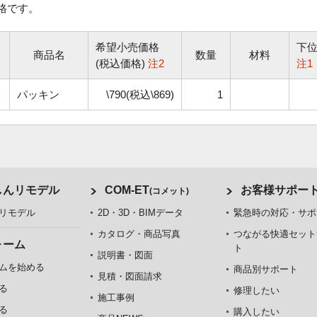
格です。
希望小売価格
下
商品名
数量
材料
(税込価格)
注2
注1
パッキン
\790(税込\869)
1
しんリモデル
COM-ET
お客様サポー
(コメット)
リモデル
2D・3D・BIMデータ
緊急時の対応・サポ
カタログ・商品写真
つながる快適セット
ォーム
ト
説明書・図面
ムを始める
商品別サポート
見積・図面請求
る
修理したい
施工事例
る
購入したい