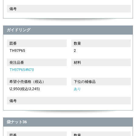
備考
ガイドリング
図番
数量
TH97P65
2
発注品番
材料
TH97P65#N70
希望小売価格（税込）
下位の補修品
\2,950(税込\3,245)
あり
備考
袋ナット36
図番
数量