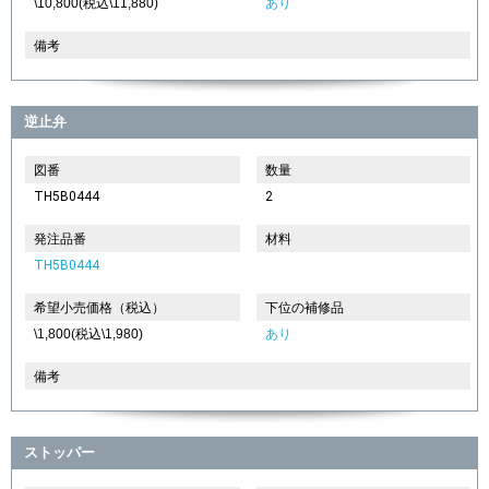
\10,800(税込\11,880)
あり
備考
逆止弁
図番
数量
TH5B0444
2
発注品番
材料
TH5B0444
希望小売価格（税込）
下位の補修品
\1,800(税込\1,980)
あり
備考
ストッパー