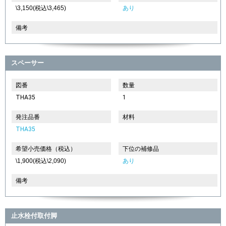
\3,150(税込\3,465)
あり
備考
スペーサー
図番
数量
THA35
1
発注品番
材料
THA35
希望小売価格（税込）
下位の補修品
\1,900(税込\2,090)
あり
備考
止水栓付取付脚