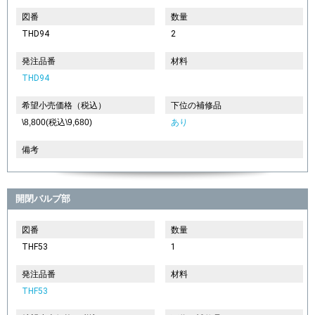
図番
数量
THD94
2
発注品番
材料
THD94
希望小売価格（税込）
下位の補修品
\8,800(税込\9,680)
あり
備考
開閉バルブ部
図番
数量
THF53
1
発注品番
材料
THF53