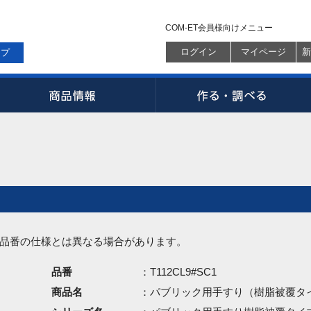
COM-ET会員様向けメニュー
ログイン
マイページ
新
ップ
品番の仕様とは異なる場合があります。
品番
：T112CL9#SC1
商品名
：パブリック用手すり（樹脂被覆タ