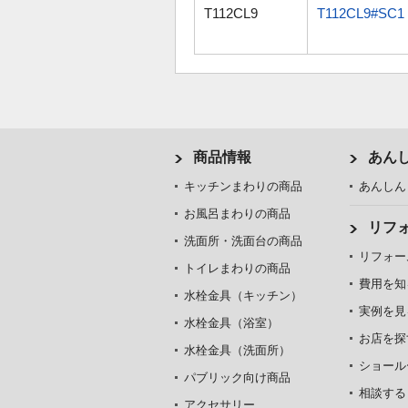
T112CL9
T112CL9#SC1
商品情報
あん
キッチンまわりの商品
あんしん
お風呂まわりの商品
リフ
洗面所・洗面台の商品
リフォー
トイレまわりの商品
費用を知
水栓金具（キッチン）
実例を見
水栓金具（浴室）
お店を探
水栓金具（洗面所）
ショール
パブリック向け商品
相談する
アクセサリー