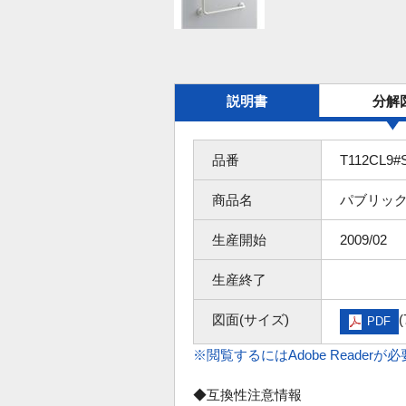
説明書
分解
品番
T112CL9#
商品名
パブリッ
生産開始
2009/02
生産終了
図面(サイズ)
(
PDF
※閲覧するにはAdobe Readerが
◆互換性注意情報