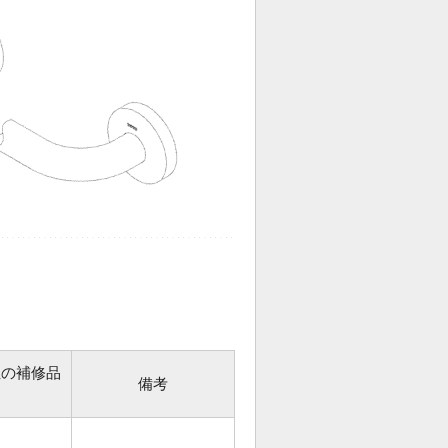
位の補修品
備考