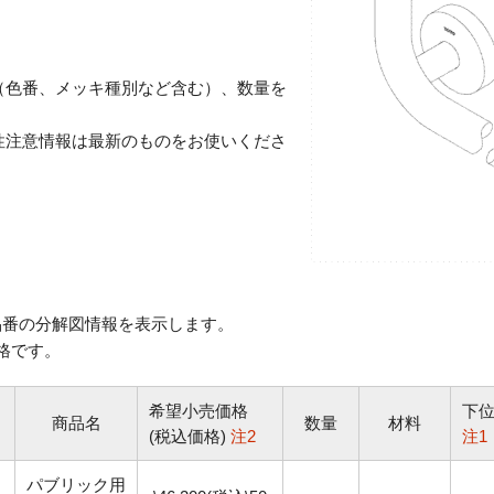
（色番、メッキ種別など含む）、数量を
性注意情報は最新のものをお使いくださ
番の分解図情報を表示します。
格です。
希望小売価格
下
商品名
数量
材料
(税込価格)
注2
注1
パブリック用