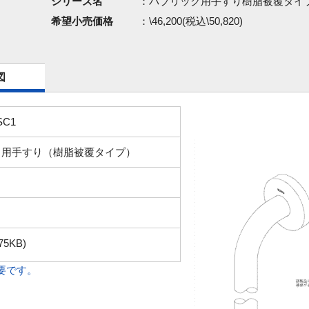
シリーズ名
：パブリック用手すり樹脂被覆タイ
希望小売価格
：\46,200(税込\50,820)
図
SC1
ク用手すり（樹脂被覆タイプ）
75KB)
必要です。