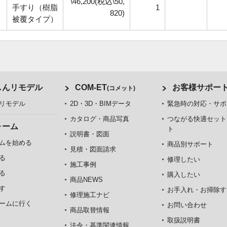
\46,200(税込\50,
手すり（樹脂
1
820)
被覆タイプ）
しんリモデル
COM-ET
お客様サポー
(コメット)
リモデル
2D・3D・BIMデータ
緊急時の対応・サポ
カタログ・商品写真
つながる快適セット
ォーム
ト
説明書・図面
ムを始める
商品別サポート
見積・図面請求
る
修理したい
施工事例
る
購入したい
商品NEWS
す
お手入れ・お掃除す
修理施工ナビ
ームに行く
お問い合わせ
商品取替情報
取扱説明書
法令・基準関連情報