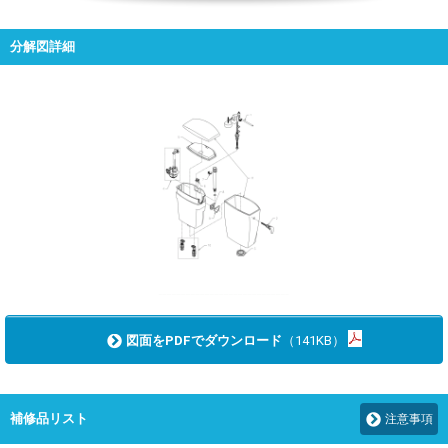
分解図詳細
図面をPDFでダウンロード
（141KB）
補修品リスト
注意事項