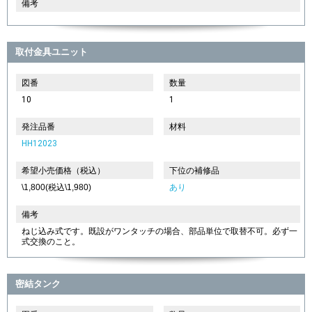
備考
取付金具ユニット
図番
数量
10
1
発注品番
材料
HH12023
希望小売価格（税込）
下位の補修品
\1,800(税込\1,980)
あり
備考
ねじ込み式です。既設がワンタッチの場合、部品単位で取替不可。必ず一
式交換のこと。
密結タンク