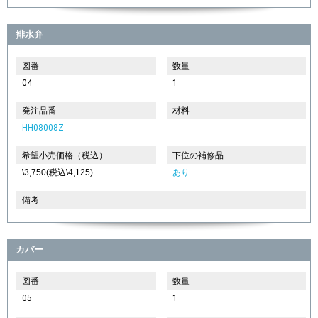
排水弁
図番
数量
04
1
発注品番
材料
HH08008Z
希望小売価格（税込）
下位の補修品
\3,750(税込\4,125)
あり
備考
カバー
図番
数量
05
1