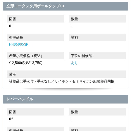
立形ロータンク用ボールタップ13
図番
数量
01
1
発注品番
材料
HH06005SR
希望小売価格（税込）
下位の補修品
\12,500(税込\13,750)
あり
備考
補修品は手洗付・手洗なし／サイホン・セミサイホン組替部品同梱
レバーハンドル
図番
数量
02
1
発注品番
材料