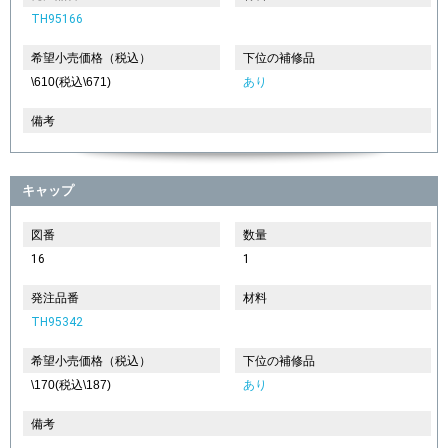
TH95166
希望小売価格（税込）
下位の補修品
\610(税込\671)
あり
備考
キャップ
図番
数量
16
1
発注品番
材料
TH95342
希望小売価格（税込）
下位の補修品
\170(税込\187)
あり
備考