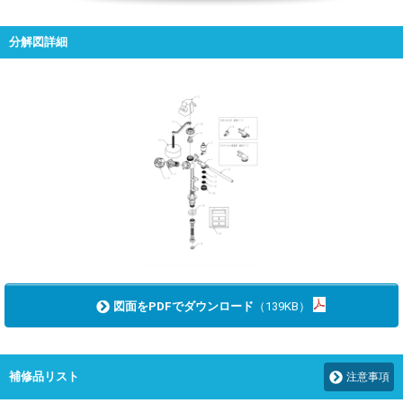
分解図詳細
図面をPDFでダウンロード
（139KB）
補修品リスト
注意事項