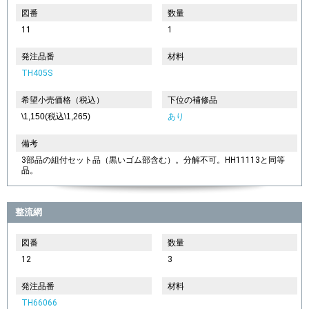
図番
数量
11
1
発注品番
材料
TH405S
希望小売価格（税込）
下位の補修品
\1,150(税込\1,265)
あり
備考
3部品の組付セット品（黒いゴム部含む）。分解不可。HH11113と同等
品。
整流網
図番
数量
12
3
発注品番
材料
TH66066