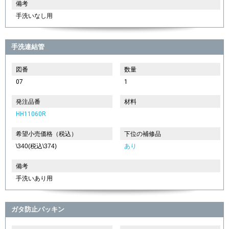
備考
手洗いなし用
手洗連結管
図番
数量
07
1
発注品番
材料
HH11060R
希望小売価格（税込）
下位の補修品
\340(税込\374)
あり
備考
手洗いあり用
ガタ防止パッキン