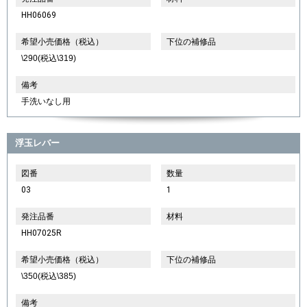
HH06069
希望小売価格（税込）
下位の補修品
\290(税込\319)
備考
手洗いなし用
浮玉レバー
図番
数量
03
1
発注品番
材料
HH07025R
希望小売価格（税込）
下位の補修品
\350(税込\385)
備考