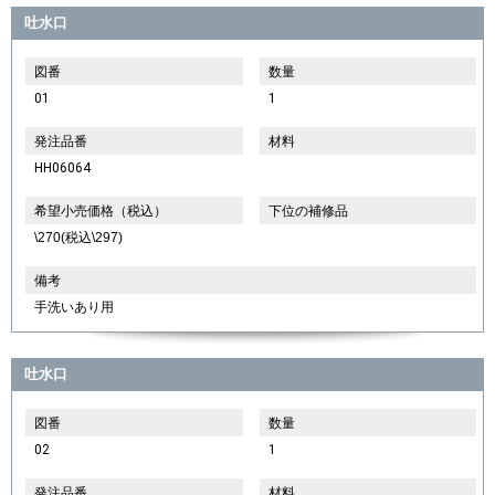
吐水口
図番
数量
01
1
発注品番
材料
HH06064
希望小売価格（税込）
下位の補修品
\270(税込\297)
備考
手洗いあり用
吐水口
図番
数量
02
1
発注品番
材料