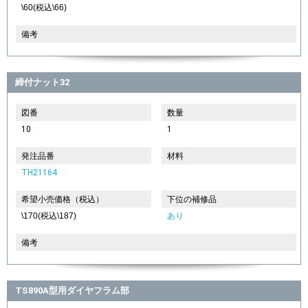
\60(税込\66)
備考
締付ナット32
図番
数量
10
1
発注品番
材料
TH21164
希望小売価格（税込）
下位の補修品
\170(税込\187)
あり
備考
TS890A型用ダイヤフラム部