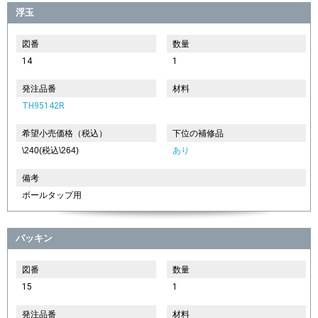
浮玉
図番
数量
14
1
発注品番
材料
TH95142R
希望小売価格（税込）
下位の補修品
\240(税込\264)
あり
備考
ボールタップ用
パッキン
図番
数量
15
1
発注品番
材料