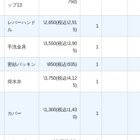
750)
ップ13
レバーハンド
\2,650(税込\2,91
1
ル
5)
\3,550(税込\3,90
手洗金具
1
5)
密結パッキン
\850(税込\935)
1
\3,750(税込\4,12
排水弁
1
5)
\1,300(税込\1,43
カバー
1
0)