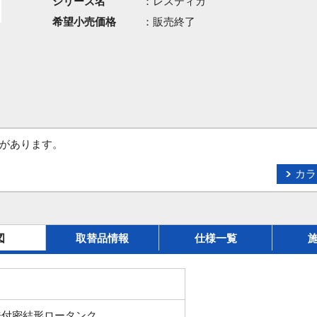
シリーズ名
：レスティカ
希望小売価格
：販売終了
があります。
カラ
図
取替品情報
仕様一覧
洗付密結形ロータンク