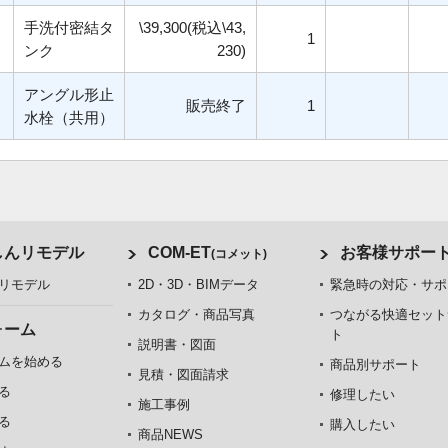
手洗付密結タ
\39,300(税込\43,
1
ンク
230)
アングル形止
販売終了
1
水栓（共用）
しんリモデル
COM-ET
お客様サポー
(コメット)
リモデル
2D・3D・BIMデータ
緊急時の対応・サポ
カタログ・商品写真
つながる快適セット
ォーム
ト
説明書・図面
ムを始める
商品別サポート
見積・図面請求
る
修理したい
施工事例
る
購入したい
商品NEWS