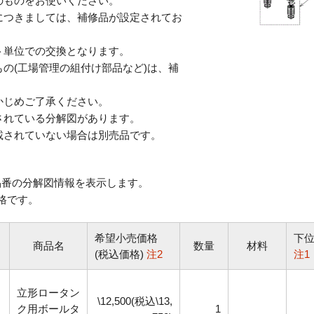
のものをお使いください。
につきましては、補修品が設定されてお
単位での交換となります。
の(工場管理の組付け部品など)は、補
じめご了承ください。
されている分解図があります。
されていない場合は別売品です。
番の分解図情報を表示します。
格です。
希望小売価格
下
商品名
数量
材料
(税込価格)
注2
注1
立形ロータン
\12,500(税込\13,
ク用ボールタ
1