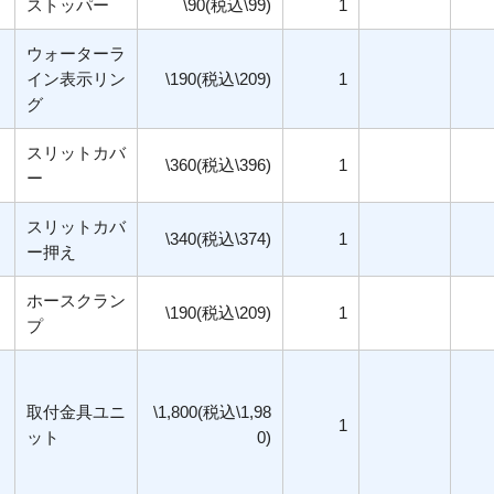
ストッパー
\90(税込\99)
1
ウォーターラ
イン表示リン
\190(税込\209)
1
グ
スリットカバ
\360(税込\396)
1
ー
スリットカバ
\340(税込\374)
1
ー押え
ホースクラン
\190(税込\209)
1
プ
取付金具ユニ
\1,800(税込\1,98
1
ット
0)