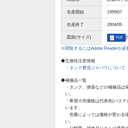
生産開始
1999/07
生産終了
2004/05
図面(サイズ)
(
PDF
※閲覧するにはAdobe Readerが
◆互換性注意情報
・タンク整流ジャバラについて
◆補修品一覧
・タンク、便器などの補修品は
い。
・希望小売価格は代表色(パス
います。
色番によっては価格が変わる場
い。