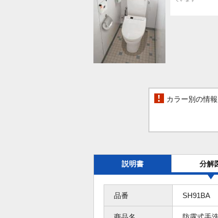
カラー別の情報
説明書
分解
品番
SH91BA
商品名
防露式手