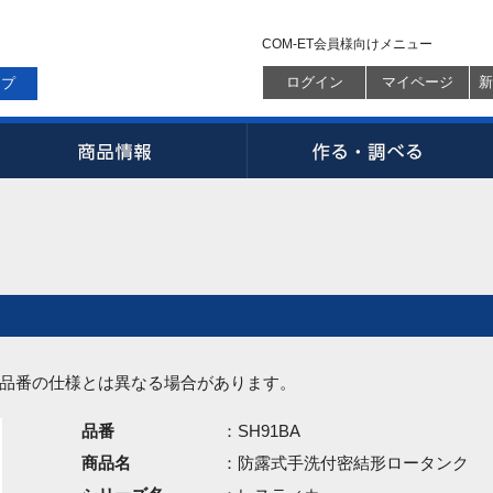
COM-ET会員様向けメニュー
ログイン
マイページ
新
ップ
品番の仕様とは異なる場合があります。
品番
：SH91BA
商品名
：防露式手洗付密結形ロータンク