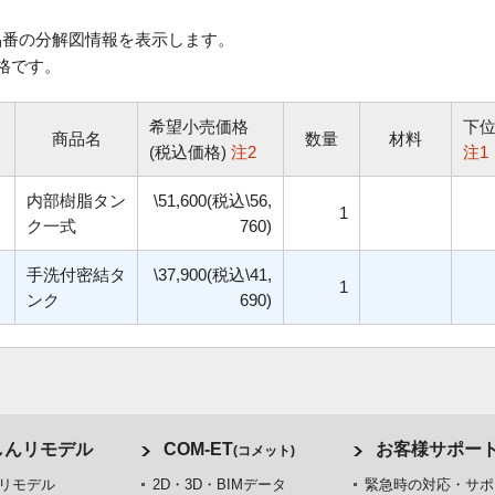
番の分解図情報を表示します。
格です。
希望小売価格
下
商品名
数量
材料
(税込価格)
注2
注1
内部樹脂タン
\51,600(税込\56,
1
ク一式
760)
手洗付密結タ
\37,900(税込\41,
1
ンク
690)
しんリモデル
COM-ET
お客様サポー
(コメット)
リモデル
2D・3D・BIMデータ
緊急時の対応・サポ