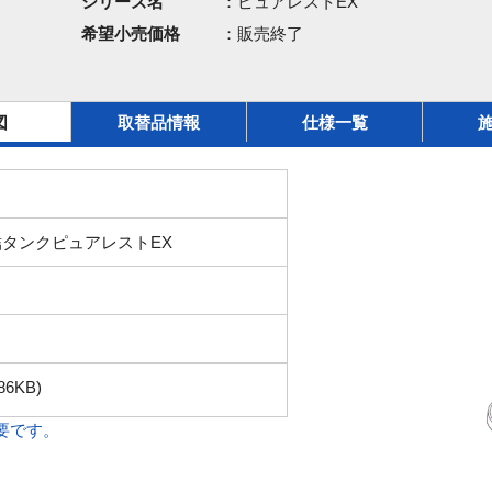
シリーズ名
：ピュアレストEX
希望小売価格
：販売終了
図
取替品情報
仕様一覧
タンクピュアレストEX
86KB)
必要です。