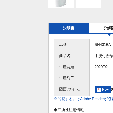
説明書
分解
品番
SH401BA
商品名
手洗付密結
生産開始
2020/02
生産終了
図面(サイズ)
(
PDF
※閲覧するにはAdobe Readerが
◆互換性注意情報