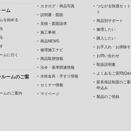
カタログ・商品写真
つながる快適セット
ォーム
ト
説明書・図面
ムを始める
商品別サポート
見積・図面請求
る
修理したい
施工事例
る
購入したい
商品NEWS
す
お手入れ・お掃除す
修理施工ナビ
ームに行く
お問い合わせ
商品取替情報
取扱説明書
法令・基準関連情報
よくあるご質問(Q&A
水栓金具・手すり情報
ールームのご案
延長保証制度のご案
セミナー情報
申込み
ームのご案内
マイページ
製品のご登録