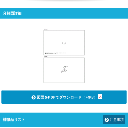
分解図詳細
図面をPDFでダウンロード
（74KB）
補修品リスト
注意事項