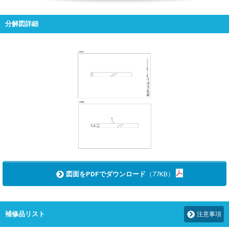
分解図詳細
図面をPDFでダウンロード
（77KB）
補修品リスト
注意事項