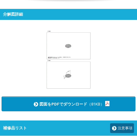
分解図詳細
図面をPDFでダウンロード
（81KB）
補修品リスト
注意事項