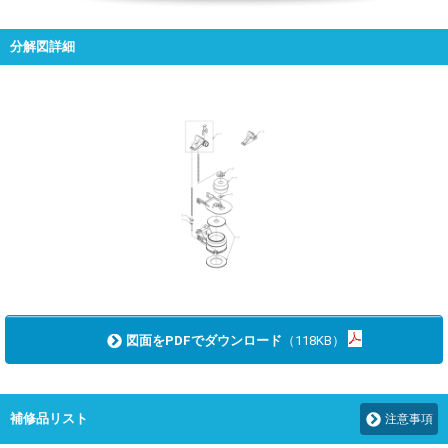
分解図詳細
図面をPDFでダウンロード
（118KB）
補修品リスト
注意事項