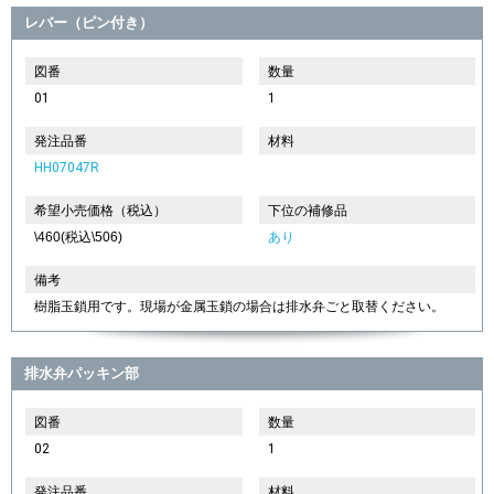
レバー（ピン付き）
図番
数量
01
1
発注品番
材料
HH07047R
希望小売価格（税込）
下位の補修品
\460(税込\506)
あり
備考
樹脂玉鎖用です。現場が金属玉鎖の場合は排水弁ごと取替ください。
排水弁パッキン部
図番
数量
02
1
発注品番
材料