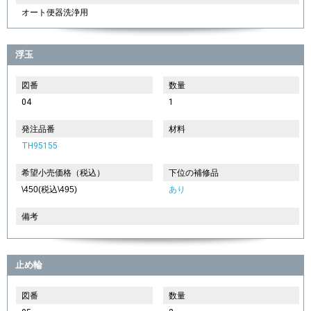
オート便器洗浄用
浮玉
図番
数量
04
1
発注品番
材料
TH95155
希望小売価格（税込）
下位の補修品
\450(税込\495)
あり
備考
止め輪
図番
数量