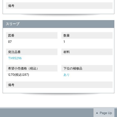
備考
スリーブ
図番
数量
07
1
発注品番
材料
TH95296
希望小売価格（税込）
下位の補修品
\170(税込\187)
あり
備考