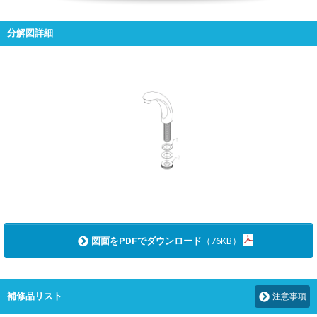
分解図詳細
図面をPDFでダウンロード
（76KB）
補修品リスト
注意事項