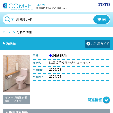
ホーム
分解図情報
対象商品
ご利用ガイド
◆
SH681BAK
防露式手洗付密結形ロータンク
2000/08
2004/05
イメージ画像を表
示しています
互換性注意情報