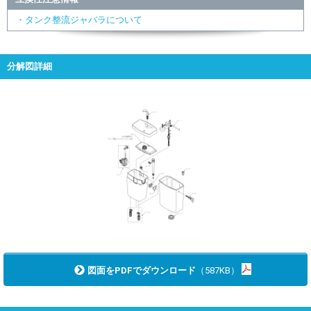
・タンク整流ジャバラについて
分解図詳細
図面をPDFでダウンロード
（587KB）