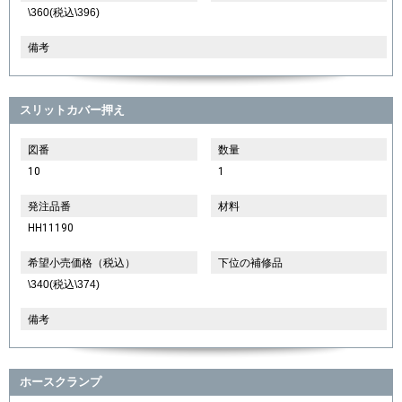
\360(税込\396)
備考
スリットカバー押え
図番
数量
10
1
発注品番
材料
HH11190
希望小売価格（税込）
下位の補修品
\340(税込\374)
備考
ホースクランプ