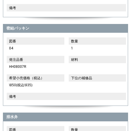
備考
密結パッキン
図番
数量
04
1
発注品番
材料
HH08007R
希望小売価格（税込）
下位の補修品
\850(税込\935)
備考
排水弁
図番
数量