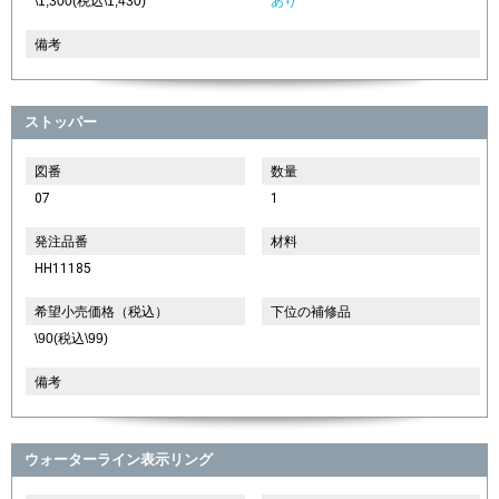
\1,300(税込\1,430)
あり
備考
ストッパー
図番
数量
07
1
発注品番
材料
HH11185
希望小売価格（税込）
下位の補修品
\90(税込\99)
備考
ウォーターライン表示リング