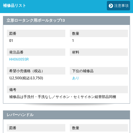
補修品リスト
注意事項
立形ロータンク用ボールタップ13
図番
数量
01
1
発注品番
材料
HH06005SR
希望小売価格（税込）
下位の補修品
\12,500(税込\13,750)
あり
備考
補修品は手洗付・手洗なし／サイホン・セミサイホン組替部品同梱
レバーハンドル
図番
数量