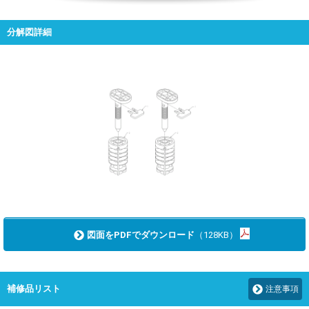
分解図詳細
図面をPDFでダウンロード
（128KB）
補修品リスト
注意事項