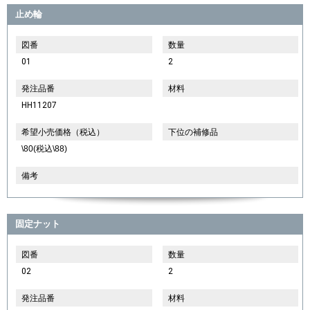
止め輪
図番
数量
01
2
発注品番
材料
HH11207
希望小売価格（税込）
下位の補修品
\80(税込\88)
備考
固定ナット
図番
数量
02
2
発注品番
材料