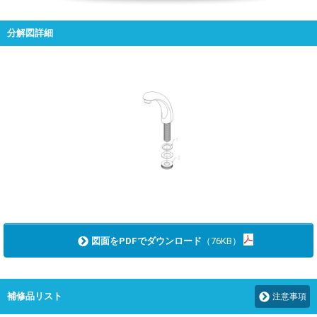
分解図詳細
図面をPDFでダウンロード
（76KB）
補修品リスト
注意事項