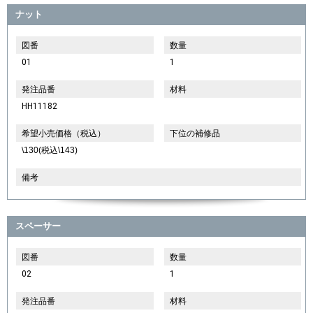
ナット
図番
数量
01
1
発注品番
材料
HH11182
希望小売価格（税込）
下位の補修品
\130(税込\143)
備考
スペーサー
図番
数量
02
1
発注品番
材料