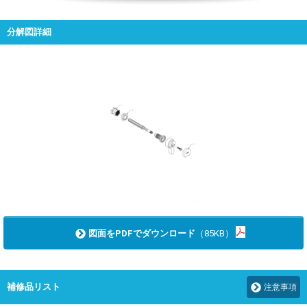
分解図詳細
図面をPDFでダウンロード
（85KB）
補修品リスト
注意事項