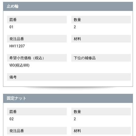
止め輪
図番
数量
01
2
発注品番
材料
HH11207
希望小売価格（税込）
下位の補修品
\80(税込\88)
備考
固定ナット
図番
数量
02
2
発注品番
材料