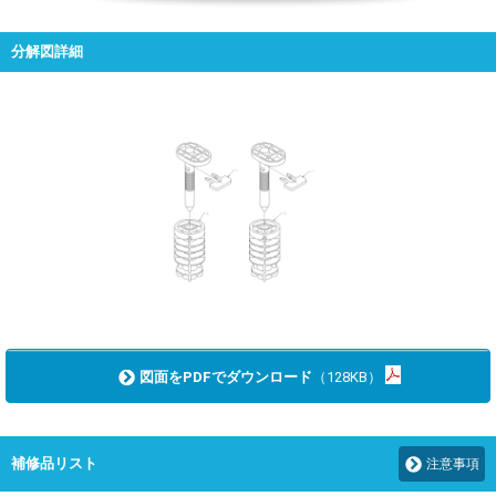
分解図詳細
図面をPDFでダウンロード
（128KB）
補修品リスト
注意事項