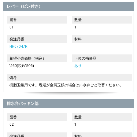
レバー（ピン付き）
図番
数量
01
1
発注品番
材料
HH07047R
希望小売価格（税込）
下位の補修品
\460(税込\506)
あり
備考
樹脂玉鎖用です。現場が金属玉鎖の場合は排水弁ごと取替ください。
排水弁パッキン部
図番
数量
02
1
発注品番
材料