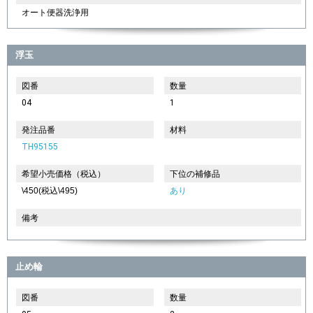
オート便器洗浄用
浮玉
図番
数量
04
1
発注品番
材料
TH95155
希望小売価格（税込）
下位の補修品
\450(税込\495)
あり
備考
止め輪
図番
数量