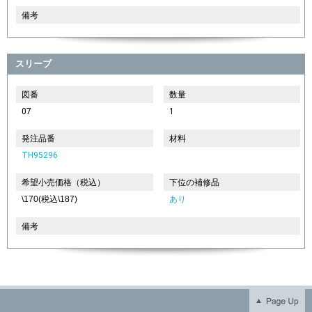
備考
スリーブ
図番
数量
07
1
発注品番
材料
TH95296
希望小売価格（税込）
下位の補修品
\170(税込\187)
あり
備考