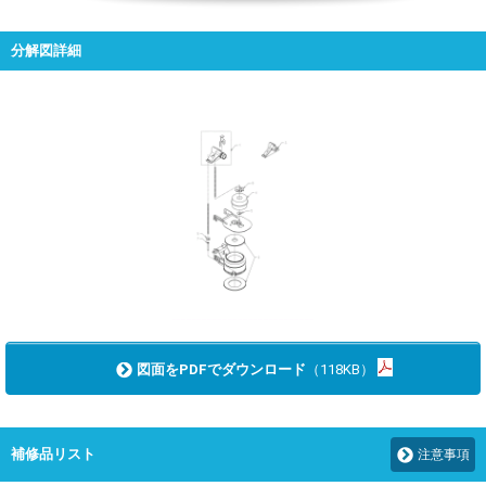
分解図詳細
図面をPDFでダウンロード
（118KB）
補修品リスト
注意事項