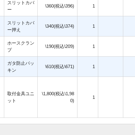
スリットカバ
\360(税込\396)
1
ー
スリットカバ
\340(税込\374)
1
ー押え
ホースクラン
\190(税込\209)
1
プ
ガタ防止パッ
\610(税込\671)
1
キン
取付金具ユニ
\1,800(税込\1,98
1
ット
0)