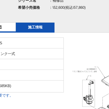
シリーズ名
：補修品
希望小売価格
：\52,600(税込\57,860)
図
施工情報
S
タンク一式
585KB)
必要です。