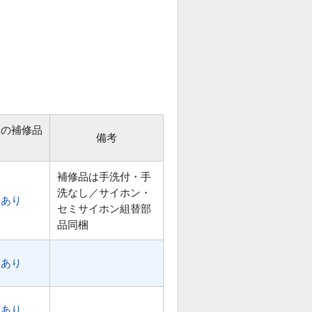
位の補修品
備考
補修品は手洗付・手
洗なし／サイホン・
あり
セミサイホン組替部
品同梱
あり
あり