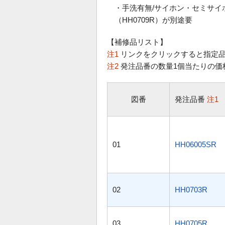
・手洗有無/サイホン・セミサイ
（HH0709R）が別途要
【補修品リスト】
注1
リンクをクリックすると指定品
注2
発注品番の数量1個当たりの価
図番
発注品番
注1
01
HH06005SR
02
HH0703R
03
HH0705R