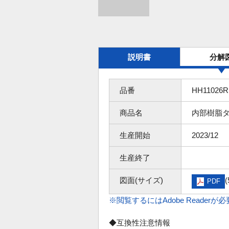
説明書
分解
品番
HH11026R
商品名
内部樹脂
生産開始
2023/12
生産終了
図面(サイズ)
(
PDF
※閲覧するにはAdobe Readerが
◆互換性注意情報