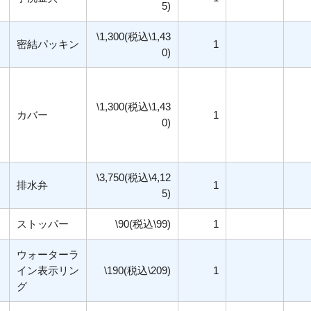
5)
\1,300(税込\1,43
密結パッキン
1
0)
\1,300(税込\1,43
カバー
1
0)
\3,750(税込\4,12
排水弁
1
5)
ストッパー
\90(税込\99)
1
ウォーターラ
イン表示リン
\190(税込\209)
1
グ