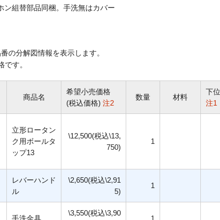
ホン組替部品同梱。手洗無はカバー
番の分解図情報を表示します。
格です。
希望小売価格
下
商品名
数量
材料
(税込価格)
注2
注1
立形ロータン
\12,500(税込\13,
ク用ボールタ
1
750)
ップ13
レバーハンド
\2,650(税込\2,91
1
ル
5)
\3,550(税込\3,90
手洗金具
1