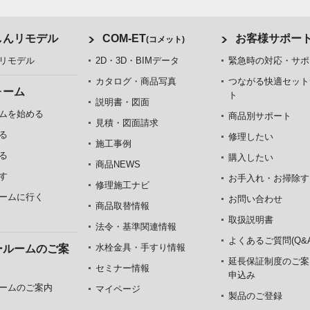
しんリモデル
COM-ET
お客様サポー
(コメット)
リモデル
2D・3D・BIMデータ
緊急時の対応・サポ
カタログ・商品写真
つながる快適セット
ォーム
ト
説明書・図面
ムを始める
商品別サポート
見積・図面請求
る
修理したい
施工事例
る
購入したい
商品NEWS
す
お手入れ・お掃除す
修理施工ナビ
ームに行く
お問い合わせ
商品取替情報
取扱説明書
法令・基準関連情報
よくあるご質問(Q&A
水栓金具・手すり情報
ールームのご案
延長保証制度のご案
セミナー情報
申込み
ームのご案内
マイページ
製品のご登録