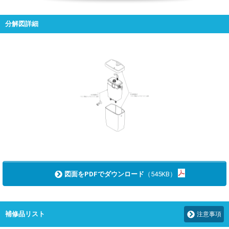
分解図詳細
図面をPDFでダウンロード
（545KB）
補修品リスト
注意事項