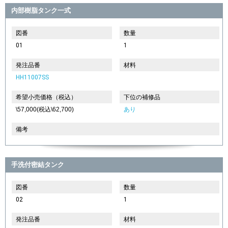
内部樹脂タンク一式
図番
数量
01
1
発注品番
材料
HH11007SS
希望小売価格（税込）
下位の補修品
\57,000(税込\62,700)
あり
備考
手洗付密結タンク
図番
数量
02
1
発注品番
材料