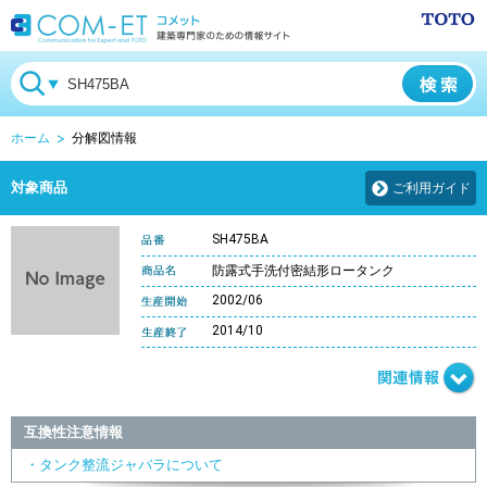
ホーム
分解図情報
対象商品
ご利用ガイド
SH475BA
防露式手洗付密結形ロータンク
2002/06
2014/10
互換性注意情報
・タンク整流ジャバラについて