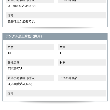
\31,700(税込\34,870)
備考
色番指定が必要です。
アングル形止水栓（共用）
図番
数量
13
1
発注品番
材料
TS420F7U
希望小売価格（税込）
下位の補修品
\4,200(税込\4,620)
備考