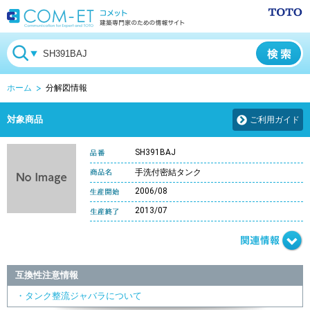
ホーム
分解図情報
対象商品
ご利用ガイド
SH391BAJ
手洗付密結タンク
2006/08
2013/07
互換性注意情報
・タンク整流ジャバラについて