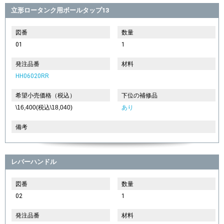
立形ロータンク用ボールタップ13
図番
数量
01
1
発注品番
材料
HH06020RR
希望小売価格（税込）
下位の補修品
\16,400(税込\18,040)
あり
備考
レバーハンドル
図番
数量
02
1
発注品番
材料