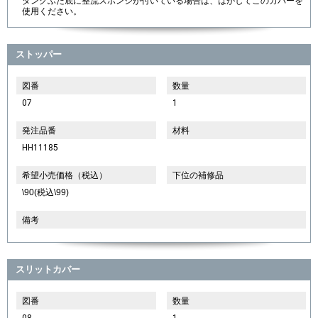
タンクふた底に整流スポンジが付いている場合は、はがしてこのカバーを
使用ください。
ストッパー
図番
数量
07
1
発注品番
材料
HH11185
希望小売価格（税込）
下位の補修品
\90(税込\99)
備考
スリットカバー
図番
数量
08
1