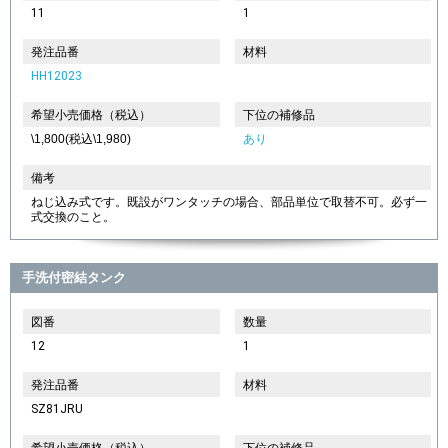
11
1
発注品番
材料
HH12023
希望小売価格（税込）
下位の補修品
\1,800(税込\1,980)
あり
備考
ねじ込み式です。既設がワンタッチの場合、部品単位で取替不可。必ず一
式交換のこと。
手洗付密結タンク
図番
数量
12
1
発注品番
材料
SZ81JRU
希望小売価格（税込）
下位の補修品