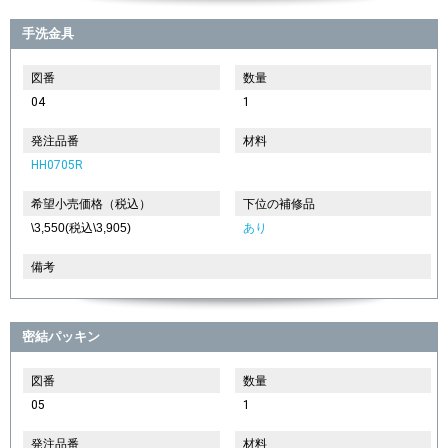
手洗金具
図番
数量
04
1
発注品番
材料
HH0705R
希望小売価格（税込）
下位の補修品
\3,550(税込\3,905)
あり
備考
密結パッキン
図番
数量
05
1
発注品番
材料