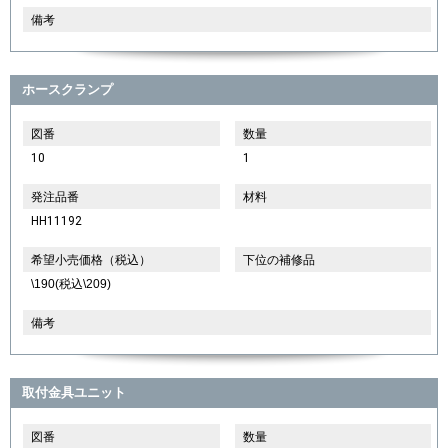
備考
ホースクランプ
図番
数量
10
1
発注品番
材料
HH11192
希望小売価格（税込）
下位の補修品
\190(税込\209)
備考
取付金具ユニット
図番
数量