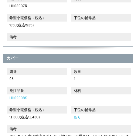
HH08007R
希望小売価格（税込）
下位の補修品
\850(税込\935)
備考
カバー
図番
数量
06
1
発注品番
材料
HH09008S
希望小売価格（税込）
下位の補修品
\1,300(税込\1,430)
あり
備考