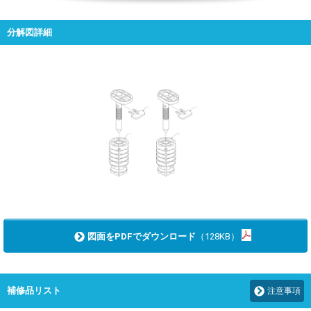
分解図詳細
図面をPDFでダウンロード
（128KB）
補修品リスト
注意事項