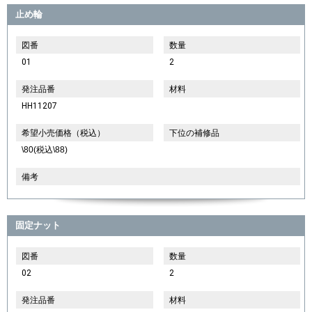
止め輪
図番
数量
01
2
発注品番
材料
HH11207
希望小売価格（税込）
下位の補修品
\80(税込\88)
備考
固定ナット
図番
数量
02
2
発注品番
材料