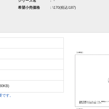
シリーズ名
： -
希望小売価格
：\170(税込\187)
80KB)
必要です。