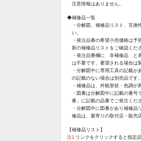
注意情報はありません。
◆補修品一覧
・分解図、補修品リスト、互換
い。
・発注品番の希望小売価格は予
新の補修品リストをご確認くだ
・発注品番欄に 非補修品 と
は不要です。要望される場合は
・分解図中に専用工具の記載が
の記載のない場合は別売品です
・補修品は、外観形状・色調が
・図番は分解図中に記載の番号で
番」に記載の品番でご発注くだ
・分解図中に図番があり補修品
修品は、最寄りの取付店・販売
【補修品リスト】
注1
リンクをクリックすると指定品