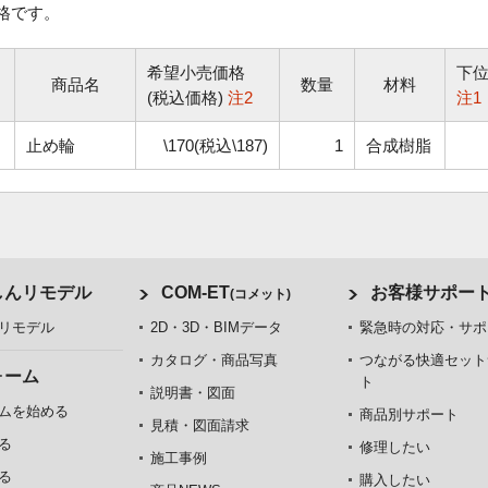
格です。
希望小売価格
下
商品名
数量
材料
(税込価格)
注2
注1
止め輪
\170(税込\187)
1
合成樹脂
しんリモデル
COM-ET
お客様サポー
(コメット)
リモデル
2D・3D・BIMデータ
緊急時の対応・サポ
カタログ・商品写真
つながる快適セット
ォーム
ト
説明書・図面
ムを始める
商品別サポート
見積・図面請求
る
修理したい
施工事例
る
購入したい