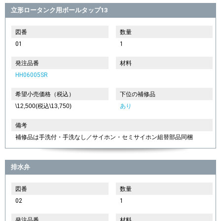
立形ロータンク用ボールタップ13
図番
数量
01
1
発注品番
材料
HH06005SR
希望小売価格（税込）
下位の補修品
\12,500(税込\13,750)
あり
備考
補修品は手洗付・手洗なし／サイホン・セミサイホン組替部品同梱
排水弁
図番
数量
02
1
発注品番
材料