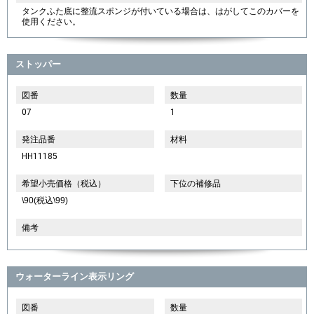
タンクふた底に整流スポンジが付いている場合は、はがしてこのカバーを
使用ください。
ストッパー
図番
数量
07
1
発注品番
材料
HH11185
希望小売価格（税込）
下位の補修品
\90(税込\99)
備考
ウォーターライン表示リング
図番
数量