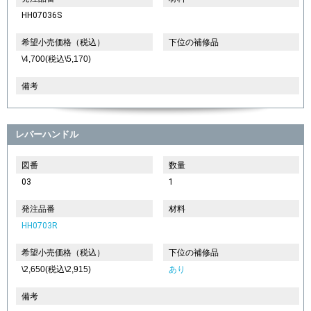
HH07036S
希望小売価格（税込）
下位の補修品
\4,700(税込\5,170)
備考
レバーハンドル
図番
数量
03
1
発注品番
材料
HH0703R
希望小売価格（税込）
下位の補修品
\2,650(税込\2,915)
あり
備考