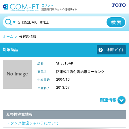
ホーム
分解図情報
対象商品
ご利用ガイド
SH351BAK
防露式手洗付密結形ロータンク
2004/10
2013/07
互換性注意情報
・タンク整流ジャバラについて