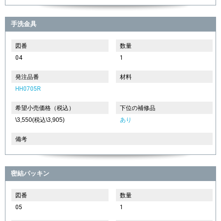
手洗金具
図番
数量
04
1
発注品番
材料
HH0705R
希望小売価格（税込）
下位の補修品
\3,550(税込\3,905)
あり
備考
密結パッキン
図番
数量
05
1