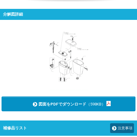
分解図詳細
図面をPDFでダウンロード
（598KB）
補修品リスト
注意事項