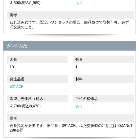
\1,800(税込\1,980)
あり
備考
ねじ込み式です。既設がワンタッチの場合、部品単位で取替不可。必ず一
式交換のこと。
タンクふた
図番
数量
13
1
発注品番
材料
S31ACR
希望小売価格（税込）
下位の補修品
\7,700(税込\8,470)
あり
備考
色番指定が必要です。旧品番：S91ACR。ふた交換時の注意点は_Q&ANo1
288参照