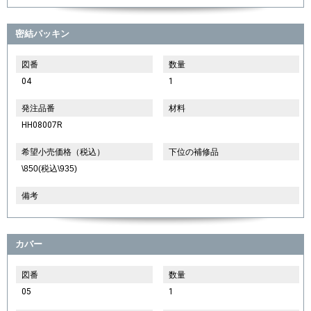
密結パッキン
図番
数量
04
1
発注品番
材料
HH08007R
希望小売価格（税込）
下位の補修品
\850(税込\935)
備考
カバー
図番
数量
05
1