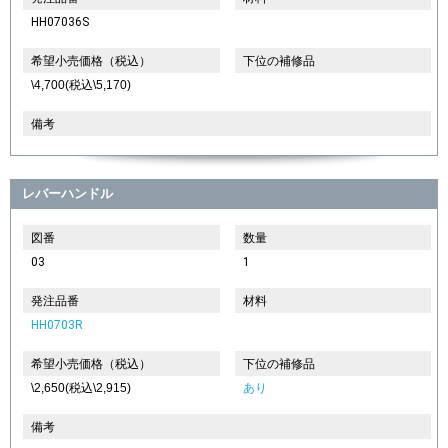
HH07036S
希望小売価格（税込）
下位の補修品
\4,700(税込\5,170)
備考
レバーハンドル
図番
数量
03
1
発注品番
材料
HH0703R
希望小売価格（税込）
下位の補修品
\2,650(税込\2,915)
あり
備考