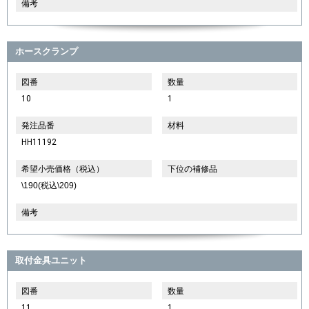
備考
ホースクランプ
図番
数量
10
1
発注品番
材料
HH11192
希望小売価格（税込）
下位の補修品
\190(税込\209)
備考
取付金具ユニット
図番
数量
11
1