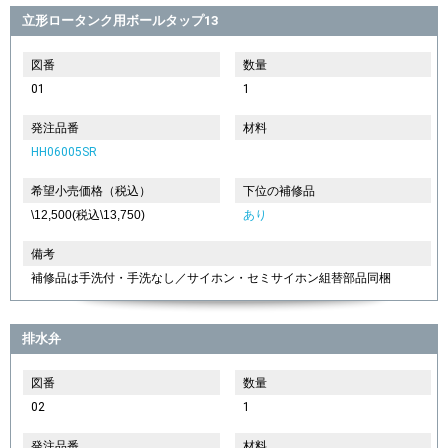
立形ロータンク用ボールタップ13
図番
数量
01
1
発注品番
材料
HH06005SR
希望小売価格（税込）
下位の補修品
\12,500(税込\13,750)
あり
備考
補修品は手洗付・手洗なし／サイホン・セミサイホン組替部品同梱
排水弁
図番
数量
02
1
発注品番
材料