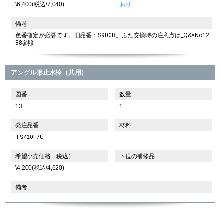
\6,400(税込\7,040)
あり
備考
色番指定が必要です。旧品番：S90CR。ふた交換時の注意点は_Q&ANo12
88参照
アングル形止水栓（共用）
図番
数量
13
1
発注品番
材料
TS420F7U
希望小売価格（税込）
下位の補修品
\4,200(税込\4,620)
備考