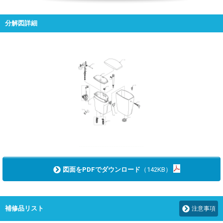
分解図詳細
図面をPDFでダウンロード
（142KB）
補修品リスト
注意事項