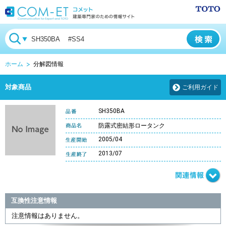
ホーム
分解図情報
対象商品
ご利用ガイド
SH350BA
防露式密結形ロータンク
2005/04
2013/07
互換性注意情報
注意情報はありません。