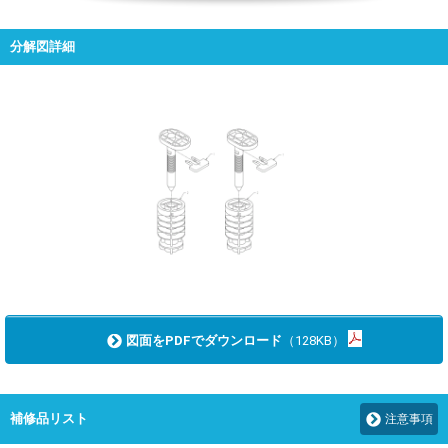
分解図詳細
図面をPDFでダウンロード
（128KB）
補修品リスト
注意事項