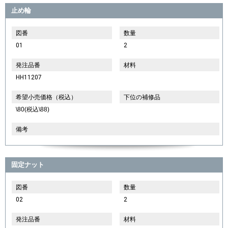
止め輪
図番
数量
01
2
発注品番
材料
HH11207
希望小売価格（税込）
下位の補修品
\80(税込\88)
備考
固定ナット
図番
数量
02
2
発注品番
材料