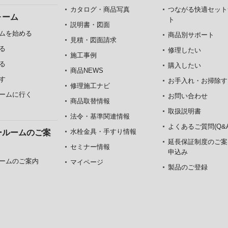
カタログ・商品写真
つながる快適セット
ォーム
ト
説明書・図面
ムを始める
商品別サポート
見積・図面請求
る
修理したい
施工事例
る
購入したい
商品NEWS
す
お手入れ・お掃除す
修理施工ナビ
ームに行く
お問い合わせ
商品取替情報
取扱説明書
法令・基準関連情報
よくあるご質問(Q&A
水栓金具・手すり情報
ールームのご案
延長保証制度のご案
セミナー情報
申込み
ームのご案内
マイページ
製品のご登録