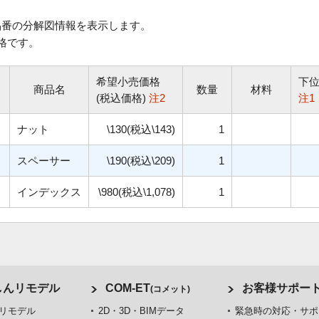
番の分解図情報を表示します。
格です。
希望小売価格
下
商品名
数量
材料
(税込価格)
注2
注1
ナット
\130(税込\143)
1
スペーサー
\190(税込\209)
1
インデックス
\980(税込\1,078)
1
しんリモデル
COM-ET
お客様サポー
(コメット)
リモデル
2D・3D・BIMデータ
緊急時の対応・サポ