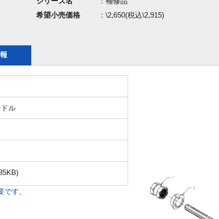
シリーズ名
：補修品
希望小売価格
：\2,650(税込\2,915)
報
ンドル
85KB)
必要です。