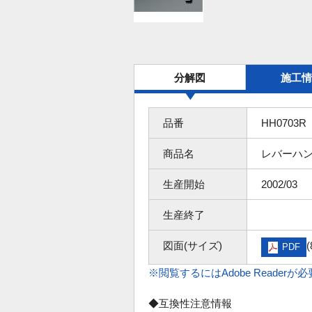
分解図
施工情
品番
HH0703R
商品名
レバーハ
生産開始
2002/03
生産終了
図面(サイズ)
(
PDF
※閲覧するにはAdobe Readerが
◆互換性注意情報