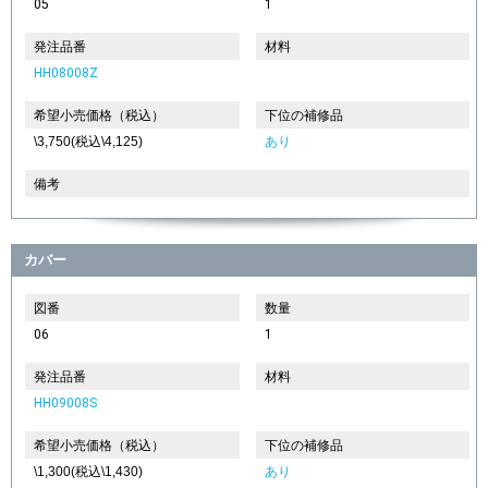
05
1
発注品番
材料
HH08008Z
希望小売価格（税込）
下位の補修品
\3,750(税込\4,125)
あり
備考
カバー
図番
数量
06
1
発注品番
材料
HH09008S
希望小売価格（税込）
下位の補修品
\1,300(税込\1,430)
あり