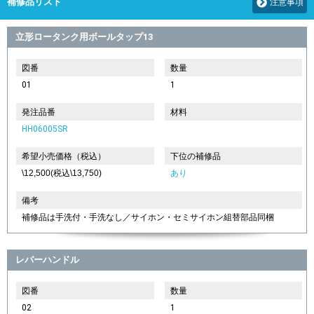
補修品リスト
注意事項
立形ロータンク用ボールタップ13
図番
数量
01
1
発注品番
材料
HH06005SR
希望小売価格（税込）
下位の補修品
\12,500(税込\13,750)
あり
備考
補修品は手洗付・手洗なし／サイホン・セミサイホン組替部品同梱
レバーハンドル
図番
数量
02
1