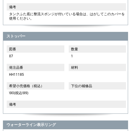
備考
タンクふた底に整流スポンジが付いている場合は、はがしてこのカバーを
使用ください。
ストッパー
図番
数量
07
1
発注品番
材料
HH11185
希望小売価格（税込）
下位の補修品
\90(税込\99)
備考
ウォーターライン表示リング