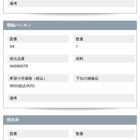
備考
密結パッキン
図番
数量
04
1
発注品番
材料
HH08007R
希望小売価格（税込）
下位の補修品
\850(税込\935)
備考
排水弁
図番
数量