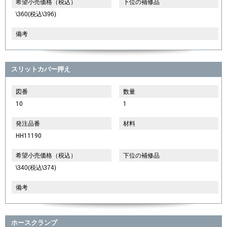
希望小売価格（税込）
下位の補修品
\360(税込\396)
備考
スリットカバー押え
図番
数量
10
1
発注品番
材料
HH11190
希望小売価格（税込）
下位の補修品
\340(税込\374)
備考
ホースクランプ