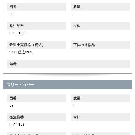
図番
数量
08
1
発注品番
材料
HH11188
希望小売価格（税込）
下位の補修品
\190(税込\209)
備考
スリットカバー
図番
数量
09
1
発注品番
材料
HH11189