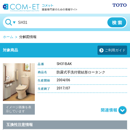
ホーム
分解図情報
対象商品
ご利用ガイド
SH31BAK
防露式手洗付密結形ロータンク
2004/06
2017/07
イメージ画像を表
示しています
互換性注意情報