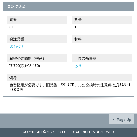
タンクふた
図番
数量
01
1
発注品番
材料
S31ACR
希望小売価格（税込）
下位の補修品
\7,700(税込\8,470)
あり
備考
色番指定が必要です。旧品番：S91ACR。ふた交換時の注意点は_Q&ANo1
288参照
COPYRIGHT©
2026 TOTO LTD. ALLRIGHTS RESERVED.