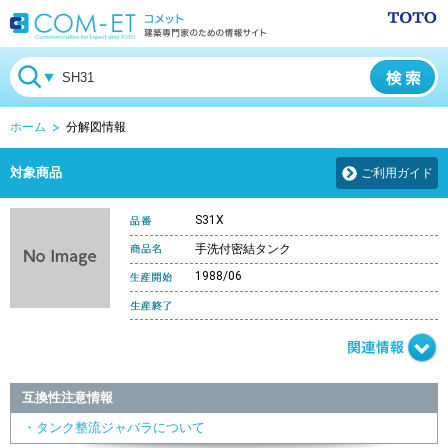
ホーム
分解図情報
対象商品
ご利用ガイド
S31X
手洗付密結タンク
1988/06
互換性注意情報
・タンク整流ジャバラについて