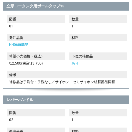
立形ロータンク用ボールタップ13
図番
数量
01
1
発注品番
材料
HH06005SR
希望小売価格（税込）
下位の補修品
\12,500(税込\13,750)
あり
備考
補修品は手洗付・手洗なし／サイホン・セミサイホン組替部品同梱
レバーハンドル
図番
数量
02
1
発注品番
材料