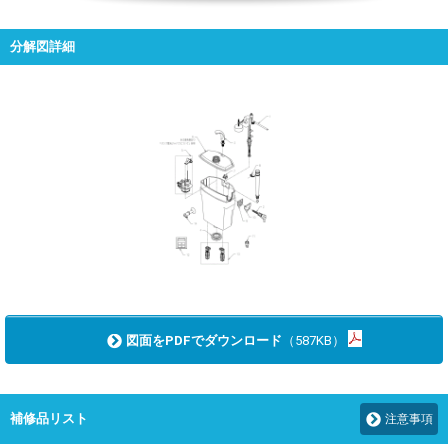
分解図詳細
図面をPDFでダウンロード
（587KB）
補修品リスト
注意事項