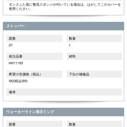
タンクふた底に整流スポンジが付いている場合は、はがしてこのカバーを
使用ください。
ストッパー
図番
数量
07
1
発注品番
材料
HH11185
希望小売価格（税込）
下位の補修品
\90(税込\99)
備考
ウォーターライン表示リング
図番
数量