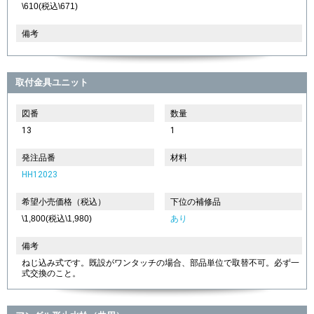
\610(税込\671)
備考
取付金具ユニット
図番
数量
13
1
発注品番
材料
HH12023
希望小売価格（税込）
下位の補修品
\1,800(税込\1,980)
あり
備考
ねじ込み式です。既設がワンタッチの場合、部品単位で取替不可。必ず一
式交換のこと。