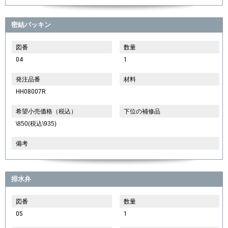
密結パッキン
図番
数量
04
1
発注品番
材料
HH08007R
希望小売価格（税込）
下位の補修品
\850(税込\935)
備考
排水弁
図番
数量
05
1