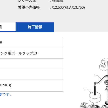
シリーズ名
：補修品
希望小売価格
：\12,500(税込\13,750)
図
施工情報
SR
ンク用ボールタップ13
139KB)
必要です。