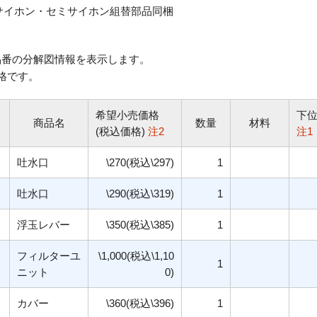
サイホン・セミサイホン組替部品同梱
番の分解図情報を表示します。
格です。
希望小売価格
下
商品名
数量
材料
(税込価格)
注2
注1
吐水口
\270(税込\297)
1
吐水口
\290(税込\319)
1
浮玉レバー
\350(税込\385)
1
フィルターユ
\1,000(税込\1,10
1
ニット
0)
カバー
\360(税込\396)
1