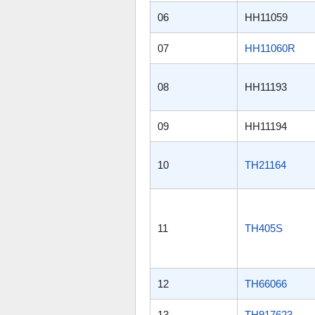
06
HH11059
07
HH11060R
08
HH11193
09
HH11194
10
TH21164
11
TH405S
12
TH66066
13
TH917623