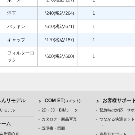
浮玉
\240(税込\264)
1
パッキン
\610(税込\671)
1
キャップ
\170(税込\187)
1
フィルターロ
\600(税込\660)
1
ック
しんリモデル
COM-ET
お客様サポー
(コメット)
リモデル
2D・3D・BIMデータ
緊急時の対応・サポ
カタログ・商品写真
つながる快適セット
ォーム
ト
説明書・図面
ムを始める
商品別サポート