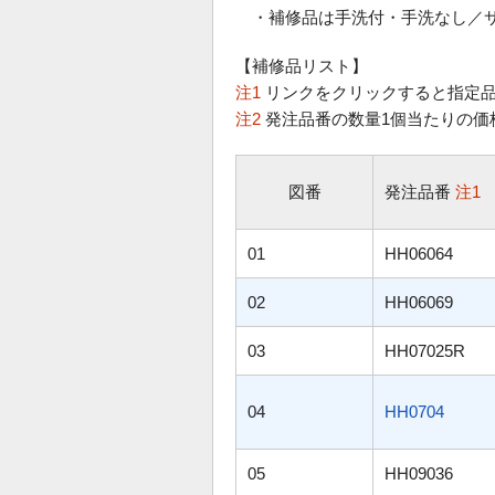
・補修品は手洗付・手洗なし／
【補修品リスト】
注1
リンクをクリックすると指定品
注2
発注品番の数量1個当たりの価
図番
発注品番
注1
01
HH06064
02
HH06069
03
HH07025R
04
HH0704
05
HH09036