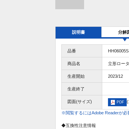
説明書
分解
品番
HH06005
商品名
立形ロータ
生産開始
2023/12
生産終了
図面(サイズ)
(
PDF
※閲覧するにはAdobe Readerが
◆互換性注意情報