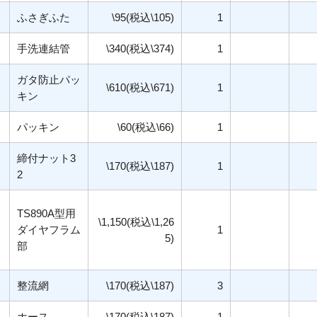
ふさぎふた
\95(税込\105)
1
手洗連結管
\340(税込\374)
1
ガタ防止パッ
\610(税込\671)
1
キン
パッキン
\60(税込\66)
1
締付ナット3
\170(税込\187)
1
2
TS890A型用
\1,150(税込\1,26
ダイヤフラム
1
5)
部
整流網
\170(税込\187)
3
ホース
\170(税込\187)
1