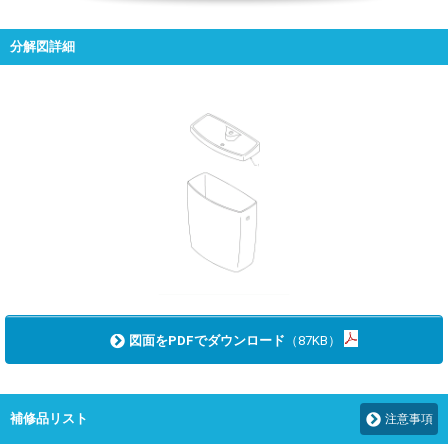
分解図詳細
図面をPDFでダウンロード
（87KB）
補修品リスト
注意事項