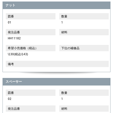
ナット
図番
数量
01
1
発注品番
材料
HH11182
希望小売価格（税込）
下位の補修品
\130(税込\143)
備考
スペーサー
図番
数量
02
1
発注品番
材料