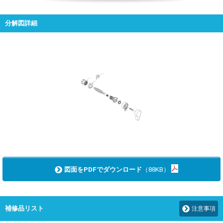
分解図詳細
図面をPDFでダウンロード
（88KB）
補修品リスト
注意事項