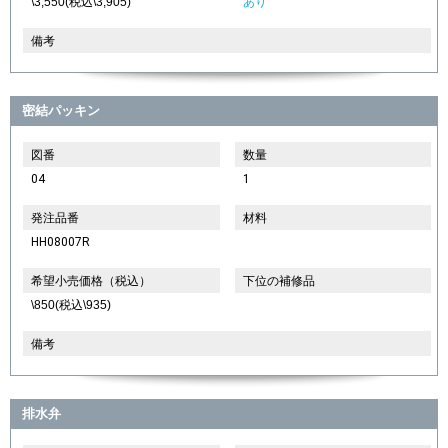
\3,550(税込\3,905)
あり
備考
密結パッキン
図番
数量
04
1
発注品番
材料
HH08007R
希望小売価格（税込）
下位の補修品
\850(税込\935)
備考
排水弁