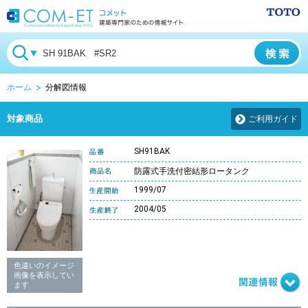
ホーム
分解図情報
対象商品
ご利用ガイド
SH91BAK
防露式手洗付密結形ロータンク
1999/07
2004/05
色違いのイメージ
画像を表示してい
ます