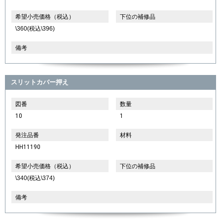
希望小売価格（税込）
下位の補修品
\360(税込\396)
備考
スリットカバー押え
図番
数量
10
1
発注品番
材料
HH11190
希望小売価格（税込）
下位の補修品
\340(税込\374)
備考