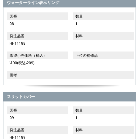
ウォーターライン表示リング
図番
数量
08
1
発注品番
材料
HH11188
希望小売価格（税込）
下位の補修品
\190(税込\209)
備考
スリットカバー
図番
数量
09
1
発注品番
材料
HH11189