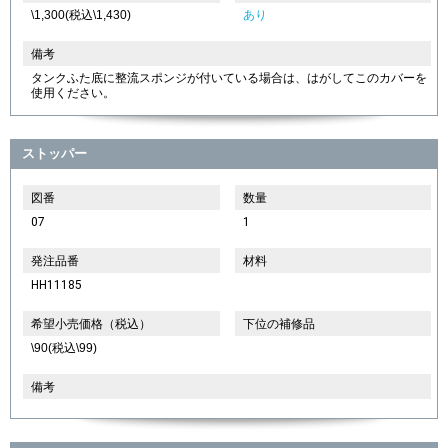
\1,300(税込\1,430)
あり
備考
タンクふた底に整流スポンジが付いている場合は、はがしてこのカバーを
使用ください。
ストッパー
図番
数量
07
1
発注品番
材料
HH11185
希望小売価格（税込）
下位の補修品
\90(税込\99)
備考