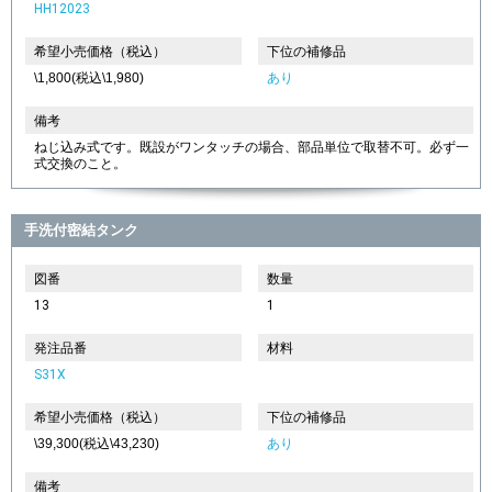
HH12023
希望小売価格（税込）
下位の補修品
\1,800(税込\1,980)
あり
備考
ねじ込み式です。既設がワンタッチの場合、部品単位で取替不可。必ず一
式交換のこと。
手洗付密結タンク
図番
数量
13
1
発注品番
材料
S31X
希望小売価格（税込）
下位の補修品
\39,300(税込\43,230)
あり
備考