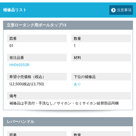
補修品リスト
注意事項
立形ロータンク用ボールタップ13
図番
数量
01
1
発注品番
材料
HH06005SR
希望小売価格（税込）
下位の補修品
\12,500(税込\13,750)
あり
備考
補修品は手洗付・手洗なし／サイホン・セミサイホン組替部品同梱
レバーハンドル
図番
数量