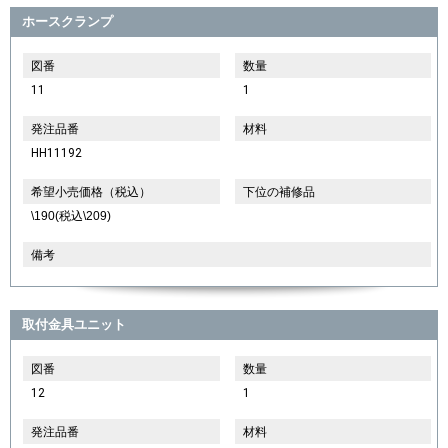
ホースクランプ
図番
数量
11
1
発注品番
材料
HH11192
希望小売価格（税込）
下位の補修品
\190(税込\209)
備考
取付金具ユニット
図番
数量
12
1
発注品番
材料