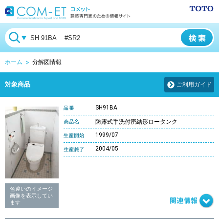
ホーム
分解図情報
対象商品
ご利用ガイド
SH91BA
防露式手洗付密結形ロータンク
1999/07
2004/05
色違いのイメージ
画像を表示してい
ます