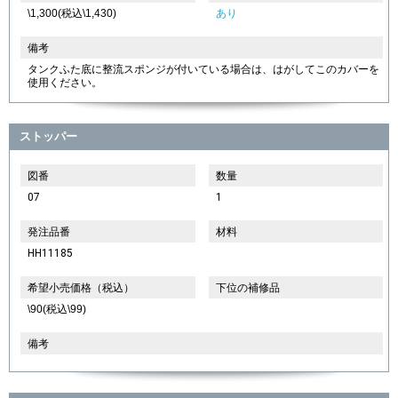
\1,300(税込\1,430)
あり
備考
タンクふた底に整流スポンジが付いている場合は、はがしてこのカバーを
使用ください。
ストッパー
図番
数量
07
1
発注品番
材料
HH11185
希望小売価格（税込）
下位の補修品
\90(税込\99)
備考