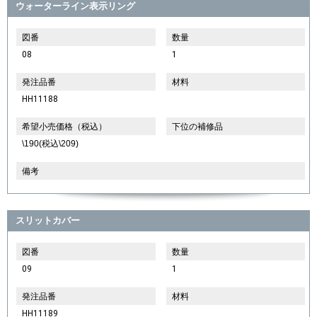
ウォーターライン表示リング
図番
数量
08
1
発注品番
材料
HH11188
希望小売価格（税込）
下位の補修品
\190(税込\209)
備考
スリットカバー
図番
数量
09
1
発注品番
材料
HH11189