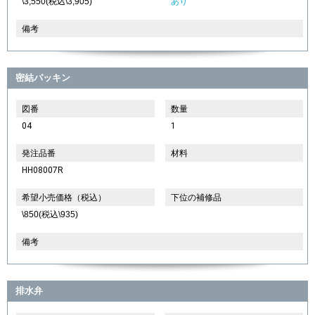
\3,550(税込\3,905)
あり
備考
密結パッキン
図番
数量
04
1
発注品番
材料
HH08007R
希望小売価格（税込）
下位の補修品
\850(税込\935)
備考
排水弁