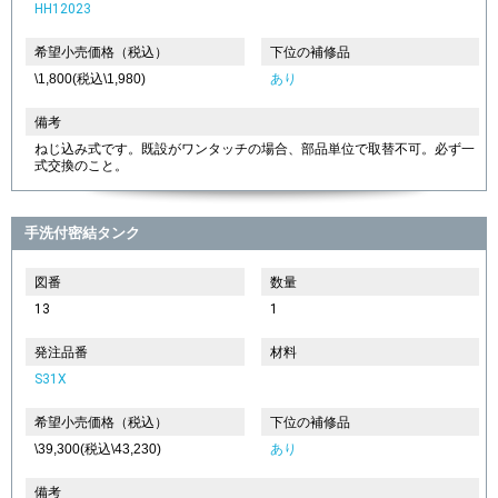
HH12023
希望小売価格（税込）
下位の補修品
\1,800(税込\1,980)
あり
備考
ねじ込み式です。既設がワンタッチの場合、部品単位で取替不可。必ず一
式交換のこと。
手洗付密結タンク
図番
数量
13
1
発注品番
材料
S31X
希望小売価格（税込）
下位の補修品
\39,300(税込\43,230)
あり
備考