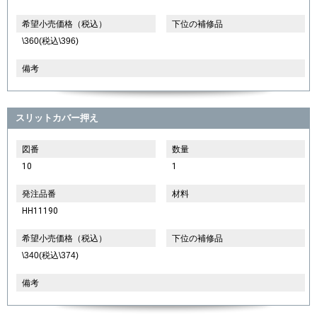
希望小売価格（税込）
下位の補修品
\360(税込\396)
備考
スリットカバー押え
図番
数量
10
1
発注品番
材料
HH11190
希望小売価格（税込）
下位の補修品
\340(税込\374)
備考