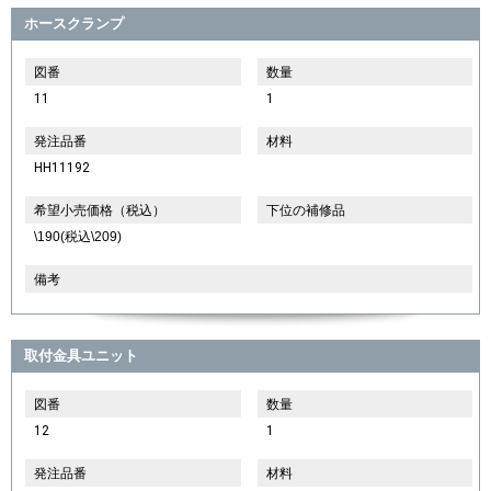
ホースクランプ
図番
数量
11
1
発注品番
材料
HH11192
希望小売価格（税込）
下位の補修品
\190(税込\209)
備考
取付金具ユニット
図番
数量
12
1
発注品番
材料