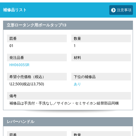
補修品リスト
注意事項
立形ロータンク用ボールタップ13
図番
数量
01
1
発注品番
材料
HH06005SR
希望小売価格（税込）
下位の補修品
\12,500(税込\13,750)
あり
備考
補修品は手洗付・手洗なし／サイホン・セミサイホン組替部品同梱
レバーハンドル
図番
数量