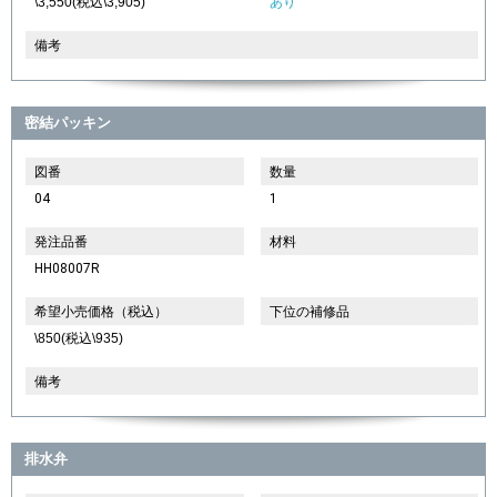
\3,550(税込\3,905)
あり
備考
密結パッキン
図番
数量
04
1
発注品番
材料
HH08007R
希望小売価格（税込）
下位の補修品
\850(税込\935)
備考
排水弁