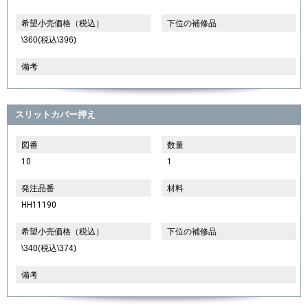
希望小売価格（税込）
下位の補修品
\360(税込\396)
備考
スリットカバー押え
図番
数量
10
1
発注品番
材料
HH11190
希望小売価格（税込）
下位の補修品
\340(税込\374)
備考