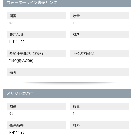
ウォーターライン表示リング
図番
数量
08
1
発注品番
材料
HH11188
希望小売価格（税込）
下位の補修品
\190(税込\209)
備考
スリットカバー
図番
数量
09
1
発注品番
材料
HH11189