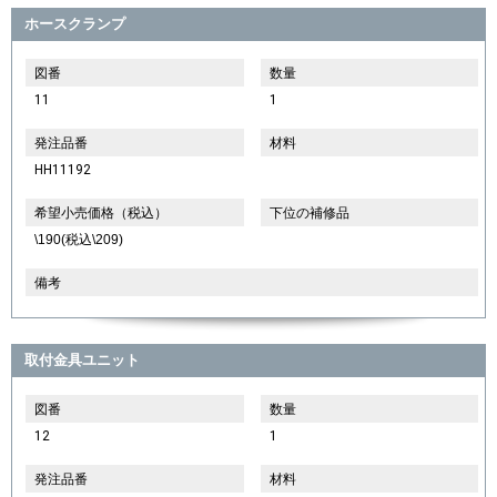
ホースクランプ
図番
数量
11
1
発注品番
材料
HH11192
希望小売価格（税込）
下位の補修品
\190(税込\209)
備考
取付金具ユニット
図番
数量
12
1
発注品番
材料