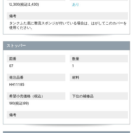
\1,300(税込\1,430)
あり
備考
タンクふた底に整流スポンジが付いている場合は、はがしてこのカバーを
使用ください。
ストッパー
図番
数量
07
1
発注品番
材料
HH11185
希望小売価格（税込）
下位の補修品
\90(税込\99)
備考