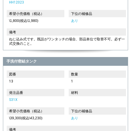
HH12023
希望小売価格（税込）
下位の補修品
\1,800(税込\1,980)
あり
備考
ねじ込み式です。既設がワンタッチの場合、部品単位で取替不可。必ず一
式交換のこと。
手洗付密結タンク
図番
数量
13
1
発注品番
材料
S31X
希望小売価格（税込）
下位の補修品
\39,300(税込\43,230)
あり
備考