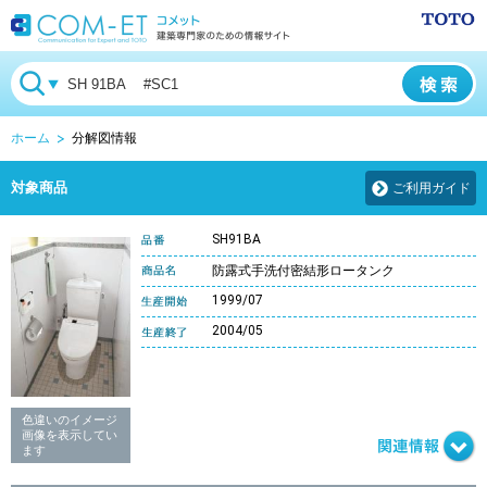
ホーム
分解図情報
対象商品
ご利用ガイド
SH91BA
防露式手洗付密結形ロータンク
1999/07
2004/05
色違いのイメージ
画像を表示してい
ます