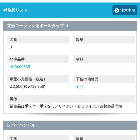
補修品リスト
注意事項
立形ロータンク用ボールタップ13
図番
数量
01
1
発注品番
材料
HH06005SR
希望小売価格（税込）
下位の補修品
\12,500(税込\13,750)
あり
備考
補修品は手洗付・手洗なし／サイホン・セミサイホン組替部品同梱
レバーハンドル
図番
数量